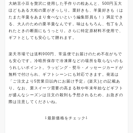
大納言小豆を贅沢に使用した手作りの粒あんと、500円玉大
ほどもある大粒の栗がぎっしり。栗好きも、羊羹好きも（は
たまた羊羹をあまり食べないという編集部員も！）満足でき
る、大人のための栗羊羹なんです。味はもちろん、包丁を入
れたときの断面にもうっとり。さらに特定原材料不使用で、
ギフトとしても安心して贈れます。
楽天市場では送料900円、常温便でお届けのため不在がちで
も安心です。冷暗所保存で冷凍庫などの場所を取らないのも
うれしいポイント。ラッピング・熨斗・メッセージカードが
無料で付けられ、ギフトシーンにも対応できます。発送は
「ご注文より5営業日以内にお届け予定」(楽天)との記載あ
り。なお、栗スイーツ需要の高まる秋や年末年始などギフト
が盛んなシーズンは注文の殺到も予想されるため、お急ぎの
際は注意してくださいね。
⇩最新価格をチェック⇩