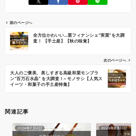
前のページへ
投
全方位かわいい…栗フィナンシェ“実栗”を大調
稿
査！ 【手土産】【秋の味覚】
ナ
ビ
次のページへ
ゲ
ー
大人のご褒美、美しすぎる高級和栗モンブラ
ン“百万石水晶” を大調査！– モノサシ【人気ス
シ
イーツ・和菓子の手土産特集】
ョ
ン
関連記事
2024年7月4日
2023年9月11日