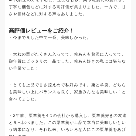
丁寧な梱包などに対する高評価が集まりました。一方で、甘
さや価格などに対する声もありました。
高評価レビューをご紹介！
・今まで食した中で一番、美味しかった。
・大粒の栗がたくさん入ってて、粒あんも贅沢に入ってて、
御年賀にピッタリの一品でした。粒あん好きの私には堪らな
い羊羹でした！
・とても上品で甘さ控えめで私好みです。栗と羊羹、どちら
も美味しい上にバランスも良く、家族みんなも美味しい！と
食べてました。
・2年前、栗羊羹を4つの会社から購入し、栗羊羹好きの友達
と食べ比べました。この栗羊羹が上品で本当に美味しいとい
う結果になり、それ以来、いろいろな人にこの栗羊羹をあげ