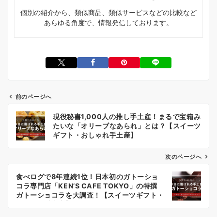
個別の紹介から、類似商品、類似サービスなどの比較など
あらゆる角度で、情報発信しております。
前のページへ
投
現役秘書1,000人の推し手土産！まるで宝箱み
稿
たいな「オリーブなあられ」とは？【スイーツ
ナ
ギフト・おしゃれ手土産】
ビ
次のページへ
ゲ
ー
食べログで8年連続1位！日本初のガトーショ
コラ専門店「KEN’S CAFE TOKYO」の特撰
シ
ガトーショコラを大調査！【スイーツギフト・
ョ
おしゃれ手土産】