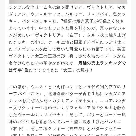
シンプルなクリーム色の箱を開けると、ヴィクトリア、マカ
ダミアン、ウォ－ルナッツ、パルミエ、リ－フパイ、塩クッ
キ－、バタ－クッキ－と、7種類の焼き菓子が行儀よくおさ
まっています。中でもひときわ目を引くのが、真っ赤なジャ
ムが美しい「
ヴィクトリア
」（左下）。タルト状に焼き上げ
たクッキーの中に、ケーキ生地と国産イチゴをたっぷり使っ
たイチゴジャムを絞って焼いた可愛らしいお菓子です。英国
ヴィクトリア女王の王冠の形、真っ赤な衣装のイメージから
名付けられたその華やかさゆえか、
店舗の売上ランキングで
は毎年1位
だそうでまさに「女王」の風格！
このほか、ウエストといえばコレ！という代名詞的存在の
リ
ーフパイ
（左上）、北海道産バターが香る生地にマカダミア
ナッツを混ぜ込んだマカダミアン（左中央）、ココアパウダ
ー入りクッキー生地の中にカリフォルニア産のクルミを散ら
したウォールナッツ（中央）、そして、バターとコーヒー風
味のパイ生地を巻き込んでハート型に焼き上げたパルミエ
（右下）、そして塩クッキー（右中央）とバタークッキー
（右上）を並べて、宝石箱のようなドライケーキのボックス