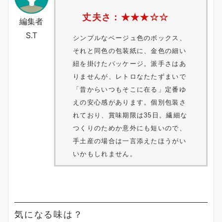
丈夫さ：★★★
☆
☆
編集者
S.T
シンプルなベージュ色のボックス、
それと同色の包装紙に、金色の細い
紐を掛けたパッケージ。派手さはあ
りませんが、レトロなたたずまいで
「昔からいつもそこに在る」定番ゆ
えの安心感があります。個別包装さ
れており、賞味期限は35日。繊細な
つくりのためか意外にも短いので、
手土産の場合は一言添えたほうがい
いかもしれません。
気になる味は？