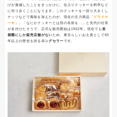
げが激減したことをきっかけに、缶入りクッキーを料亭など
に売り歩くことになります。このクッキーを一回り大きくし
ナッツなどで風味を加えたのが、現在の主力商品「
ドライケ
ーキ
」。「なにかクッキーとは別の名前を…」と先代の社長
が名付けたそうで、正式な販売開始は1962年。現在でも
首
都圏にしか販売店舗がない
ため、東京らしいお土産として60
年以上の歴史を誇る
ロングセラー
です。