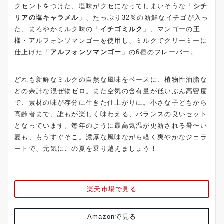
クセントをつけた、塩味がクセになってしまいそうな「
シチ
リアの塩キャラメル
」、たっぷり32％の新鮮なイチゴが入っ
た、まろやかミルク味の「
イチゴミルク
」、マンゴーの王
様・アルフォンソマンゴーを使用し、ミルクでクリーミーに
仕上げた「
アルフォンソマンゴー
」の6種のフレーバー。
どれも新鮮なミルクの自然な風味をベースに、植物性油脂な
どの余計な混ぜ物ゼロ。また空気の含有量が低いぶん高密度
で、素材の味が存分に生きた仕上がりに。小さな子どもから
高齢者まで、誰もが楽しく味わえる、バランスの良いセット
となっています。毎年のように最高気温が更新される暑〜い
夏も、もうすぐそこ。濃厚な風味ながら軽く爽やかなジェラ
ートで、元気にこの夏を乗り越えましょう！
楽天市場で見る
Amazonで見る