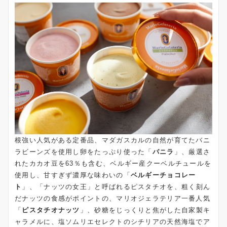
根強い人気がある定番品、マダガスカルの自然が育てたバニ
ラビーンズを使用し卵をたっぷり使った「
バニラ
」、厳選さ
れたカカオ豆を63％も含む、ベルギー産クーベルチュールを
使用し、甘すぎず濃厚な味わいの「
ベルギーチョコレー
ト
」、「ナッツの女王」と呼ばれるピスタチオを、粗く刻ん
だナッツの食感がポイントの、マリオジェラテリア一番人気
「
ピスタチオナッツ
」、砂糖をじっくりと焦がした自家製キ
ャラメルに、塩ソムリエセレクトのシチリアの天然海塩でア