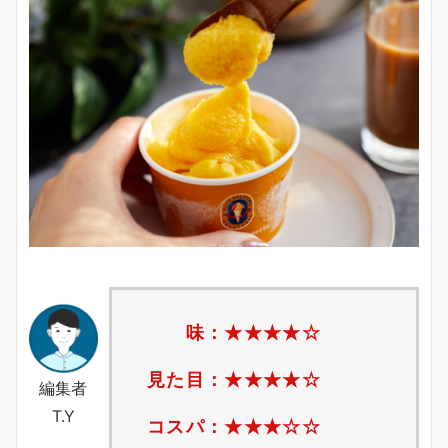
味：★★★
★
☆
見た目：★★★
★
☆
編集者
T.Y
コスパ：★★★
☆
☆