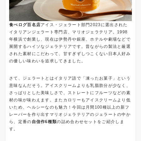
食べログ百名店
アイス・ジェラート部門2023に選出された
イタリアンジェラート専門店、マリオジェラテリア。1998
年横浜で創業し、現在は伊勢丹や銀座、ホテルや劇場などで
展開するハイソなジェラテリアです。昔ながらの製法と厳選
された素材にこだわって、甘すぎずしつこくない日本人好み
の優しい味わいを追求してきました。
さて、ジェラートとはイタリア語で「凍ったお菓子」という
意味なんだそう。アイスクリームよりも乳脂肪分が少なく、
さっぱりとした美味しさで、ストレートにフルーツなどの素
材の味が味わえます。またカロリーもアイスクリームより低
いため、ヘルシーなのも魅力！今回は月間100種以上の新フ
レーバーを作り出すマリオジェラテリアのジェラートの中か
ら、定番の
自信作6種類
の詰め合わせセットをご紹介しま
す。