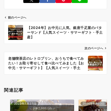
前のページへ
投
【2024年】お中元に人気、銀座千疋屋のバタ
稿
ーサンド【人気スイーツ・サマーギフト・手土
ナ
産】
ビ
次のページへ
ゲ
ー
老舗喫茶店のレトロプリン、おうちで食べてみ
たい！お取り寄せして食べ比べてみました【お
シ
中元・サマーギフト】【人気スイーツ・手土
ョ
産】
ン
関連記事
2023年7月27日
2024年8月23日