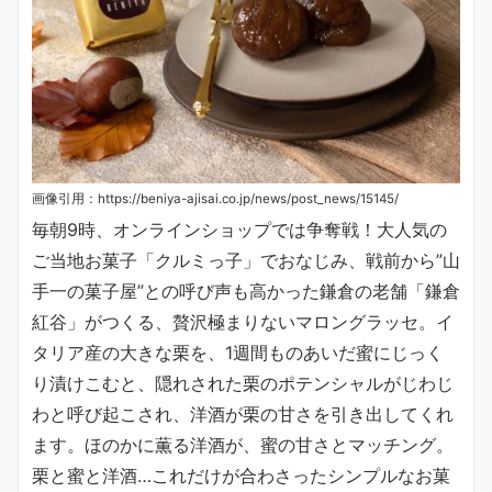
画像引用：https://beniya-ajisai.co.jp/news/post_news/15145/
毎朝9時、オンラインショップでは争奪戦！大人気の
ご当地お菓子「クルミっ子」でおなじみ、戦前から”山
手一の菓子屋”との呼び声も高かった鎌倉の老舗「鎌倉
紅谷」がつくる、贅沢極まりないマロングラッセ。イ
タリア産の大きな栗を、1週間ものあいだ蜜にじっく
り漬けこむと、隠れされた栗のポテンシャルがじわじ
わと呼び起こされ、洋酒が栗の甘さを引き出してくれ
ます。ほのかに薫る洋酒が、蜜の甘さとマッチング。
栗と蜜と洋酒…これだけが合わさったシンプルなお菓