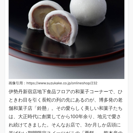
画像引用：https://www.suzukake.co.jp/onlineshop/232
伊勢丹新宿店地下食品フロアの和菓子コーナーで、ひ
ときわ目を引く長蛇の列の先にあるのが、博多発の老
舗和菓子店「鈴懸」。その愛らしく美しい和菓子たち
は、大正時代に創業してから100年余り、地元で愛さ
れ続けてきました。そんなお店で、3か月しか店頭に
並ばない期間限定スイーツがこの「栗餅」。熊本産の