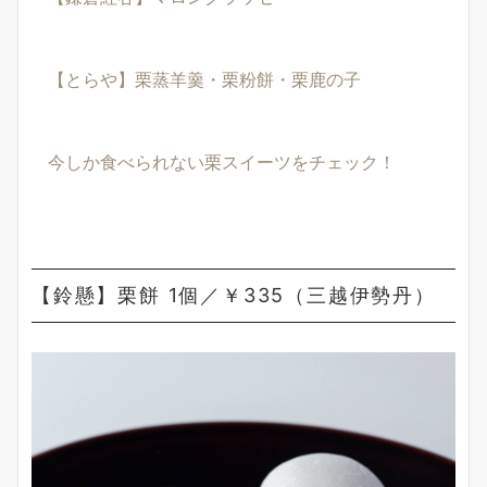
【とらや】栗蒸羊羹・栗粉餅・栗鹿の子
今しか食べられない栗スイーツをチェック！
【鈴懸】栗餅 1個／￥335（三越伊勢丹）