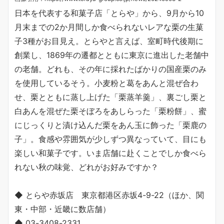
日本を代表する和菓子店「とらや」から、9月から10
月末までの2か月間しか食べられないレアな栗の生菓
子3種がお目見え。とらやと言えば、室町時代後期に
創業し、1869年の遷都とともに東京に進出した老舗中
の老舗。どれも、その年に採れたばかりの国産栗のみ
を使用しているそう。小麦粉と葛をあんと混ぜ合わ
せ、栗とともに蒸し上げた「栗蒸羊羹」、裏ごし栗と
白あんを混ぜた栗そぼろをあしらった「栗粉餅」、蜜
にじっくりと漬け込んだ栗をあん玉に飾った「栗鹿の
子」。食感や雰囲気が少しずつ異なっていて、目にも
楽しい和菓子です。いま店舗に赴くことでしか食べら
れない秋の味覚、どれがお好みですか？
◆ とらや赤坂店 東京都港区赤坂4-9-22（ほか、関
東・中部・近畿に数店舗）
◆ 03-3408-2331