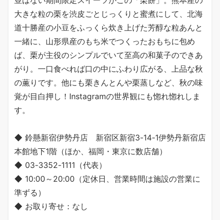
大きな粒の栗を渋皮ごとじっくりと蜜煮にして、北海
道十勝産の小豆をふっくら炊き上げた芳醇な粒あんと
一緒に、山形県産のもち米でつくったおもちに包め
ば、栗が主役のシンプルでいて至高の和菓子のできあ
がり。一口食べれば口の中にふわり広がる、上品な秋
の薫りです。他にも栗きんとんや栗蒸しなど、秋の味
覚が目白押し！Instagramの世界観にも惚れ惚れしま
す。
◆ 鈴懸新宿伊勢丹店 新宿区新宿3-14-1伊勢丹新宿店
本館地下1階（ほか、福岡・東京に数店舗）
◆ 03-3352-1111（代表）
◆ 10:00～20:00（定休日、営業時間は施設の営業に
準ずる）
◆ お取り寄せ：なし