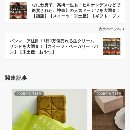
投
なにわ男子、高橋一生も！ヒルナンデスなどで
稿
絶賛された、神奈川の人気ドーナツを大調査！
ナ
【話題】【スイーツ・手土産】【ギフト・プレ
ゼント】
ビ
次のページへ
ゲ
ー
パンマニア注目！1日1万個売れる生クリーム
サンドを大調査！【スイーツ・ベーカリー・パ
シ
ン】【手土産・おやつ】
ョ
ン
関連記事
2025年5月15日
2025年8月18日