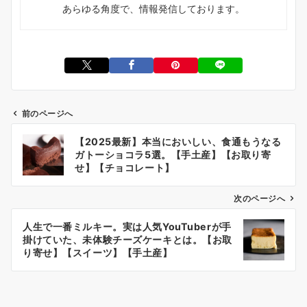
あらゆる角度で、情報発信しております。
前のページへ
投
【2025最新】本当においしい、食通もうなる
稿
ガトーショコラ5選。【手土産】【お取り寄
ナ
せ】【チョコレート】
ビ
次のページへ
ゲ
ー
人生で一番ミルキー。実は人気YouTuberが手
掛けていた、未体験チーズケーキとは。【お取
シ
り寄せ】【スイーツ】【手土産】
ョ
ン