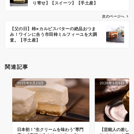
ナ
り寄せ】【スイーツ】【手土産】
ビ
次のページへ
ゲ
ー
【父の日】柿×カルピスバターの絶品おつま
み！ワインに合う市田柿ミルフィーユを大調
シ
査。【手土産】
ョ
ン
関連記事
2025年9月25日
2026年3月5日
日本初！“生クリームを味わう”専門
【芸能人の差し入