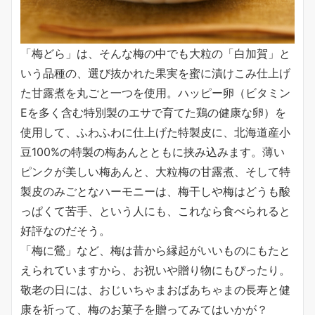
「梅どら」は、そんな梅の中でも大粒の「白加賀」と
いう品種の、選び抜かれた果実を蜜に漬けこみ仕上げ
た甘露煮を丸ごと一つを使用。ハッピー卵（ビタミン
Eを多く含む特別製のエサで育てた鶏の健康な卵）を
使用して、ふわふわに仕上げた特製皮に、北海道産小
豆100%の特製の梅あんとともに挟み込みます。薄い
ピンクが美しい梅あんと、大粒梅の甘露煮、そして特
製皮のみごとなハーモニーは、梅干しや梅はどうも酸
っぱくて苦手、という人にも、これなら食べられると
好評なのだそう。
「梅に鶯」など、梅は昔から縁起がいいものにもたと
えられていますから、お祝いや贈り物にもぴったり。
敬老の日には、おじいちゃまおばあちゃまの長寿と健
康を祈って、梅のお菓子を贈ってみてはいかが？