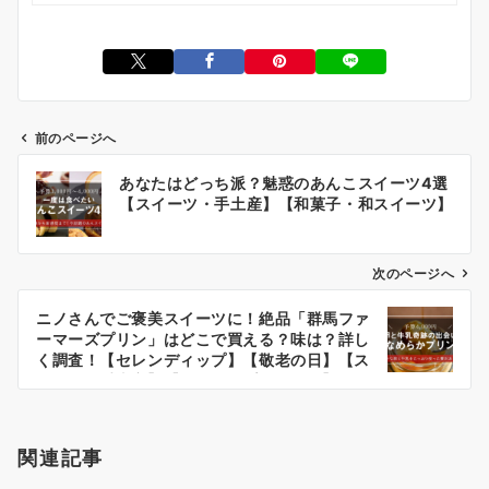
前のページへ
投
あなたはどっち派？魅惑のあんこスイーツ4選
稿
【スイーツ・手土産】【和菓子・和スイーツ】
ナ
ビ
次のページへ
ゲ
ー
ニノさんでご褒美スイーツに！絶品「群馬ファ
ーマーズプリン」はどこで買える？味は？詳し
シ
く調査！【セレンディップ】【敬老の日】【ス
ョ
イーツ・手土産】【ギフト・プレゼント】
ン
関連記事