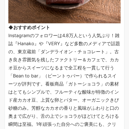
◆おすすめポイント
Instagramのフォロワーは4.8万人という人気ぶり！雑
誌『Hanako』や『VERY』など多数のメディアで話題
の、東京蔵前「ダンデライオン・チョコレート」。古
き良き雰囲気を残したファクトリー＆カフェで、カカ
オ豆からスイーツになるまで全工程を一貫して行う
「Bean to bar」（ビーントゥバー）で作られるスイ
ーツが評判です。看板商品「ガトーショコラ」の素材
はとてもシンプルで、フルーティな酸味が特徴のイン
ド産カカオ豆、上質な卵とバター、オーガニックきび
砂糖のみ。芳醇なカカオの香りと風味がふわりと口の
奥まで広がり、舌の上でショコラがほどけてとろける
瞬間は至福。1年頑張った自分へのご褒美にも、クリ