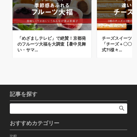
「めざましテレビ」で絶賛！京都発
チーズスイーツは
のフルーツ大福を大調査【暑中見舞
「チーズ＋〇〇」
い・サマ…
式?!様々…
記事を探す
おすすめカテゴリー
比較