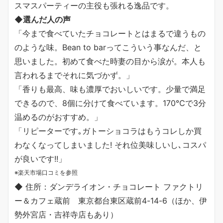
スマスパーティーの主役も張れる逸品です。
◆選んだ人の声
「今まで食べていたチョコレートとはまるで違うもの
のような味。Bean to barってこういう事なんだ、と
思いました。初めて食べた時妻の目から涙が。本人も
言われるまでそれに気づかず。」
「香りも最高、味も濃厚でおいしいです。少量で満足
できるので、8個に分けて食べています。170℃で3分
温めるのがおすすめ。」
「リピーターです｡ガトーショコラはもうコレしか買
わなくなってしまいました! それ位美味しいし､コスパ
が良いです!!」
※楽天市場口コミを参照
◆ 住所：ダンデライオン・チョコレート ファクトリ
ー＆カフェ蔵前 東京都台東区蔵前4-14-6（ほか、伊
勢外宮店・吉祥寺店もあり）