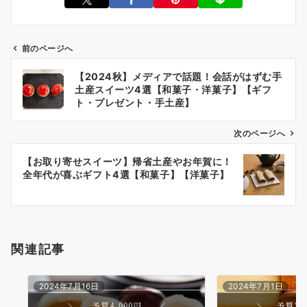
前のページへ
投
【2024秋】メディアで話題！会話がはずむ手
稿
土産スイーツ4選【和菓子・洋菓子】【ギフ
ナ
ト・プレゼント・手土産】
ビ
次のページへ
ゲ
ー
【お取り寄せスイーツ】帰省土産やお年賀に！
全年代が喜ぶギフト4選【和菓子】【洋菓子】
シ
ョ
ン
関連記事
2024年7月16日
2024年7月1日