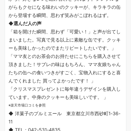
がらもクセになる味わいのクッキーが、キラキラの缶
から登場する瞬間、思わず笑みがこぼれるはず。
◆選んだ人の声
「箱を開けた瞬間、思わず「可愛い！」と声が出てし
まいました。写真で見る以上に素敵な缶です。クッキ
ーも美味しかったのでまたリピートしたいです。」
「ママ友とのお茶会のお持たせにこちらを購入させて
頂きました！サブレの味はもちろん、ママ友娘ちゃん
たちの缶への食いつきがすごく、宝物入れにすると喜
んでくれました 買ってよかったです！ 」
「クリスマスプレゼントに毎年違うデザインを購入し
ています。中身のクッキーも美味しいです。 」
※楽天市場口コミを参照
◆ 洋菓子のプルミエール 東京都立川市西砂町1-36-
11
◆ TEL：042-531-4835