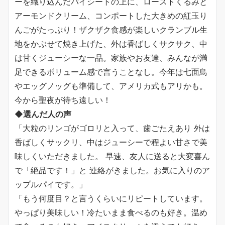
ーを織り込んだパイシートの上に、ローストくるみと
アーモンドクリーム、コンポートした大きめの紅玉り
んごがたっぷり！ザクザク食感が楽しいクランブル生
地をかぶせて焼き上げた、外は香ばしくサクサク、中
は甘くジューシーな一品。家族やお友達、みんなが満
足できるボリューム感で言うことなし。今年は七面鳥
やエッグノッグも準備して、アメリカ式もアリかも。
今から聖夜が待ち遠しい！
◆選んだ人の声
「大粒のリンゴがゴロリと入って、歯ごたえあり 外は
香ばしくサックリ、中はジューシーで程よい甘さで美
味しくいただきました。 早速、友人に送ると大変喜ん
で「絶品です！」と 連絡がきました。お気に入りのア
ップルパイです。」
「もう何度目？と言うくらいにリピートしています。
やっぱり美味しい！冷たいまま食べるのも好き。温め