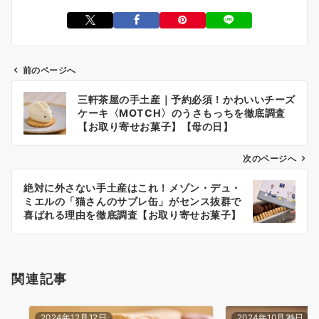
前のページへ
投
三軒茶屋の手土産｜予約必須！かわいいチーズ
稿
ケーキ〈MOTCH〉のうさもっちを徹底調査
ナ
【お取り寄せお菓子】【母の日】
ビ
次のページへ
ゲ
ー
絶対に外さない手土産はこれ！メゾン・デュ・
ミエルの「猫さんのサブレ缶」がセンス抜群で
シ
喜ばれる理由を徹底調査【お取り寄せお菓子】
ョ
ン
関連記事
2024年12月12日
2024年10月21日