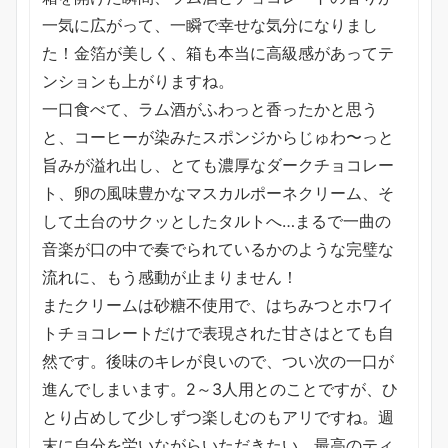
一気に広がって、一瞬で幸せな気分になりまし
た！金箔が美しく、箱も本当に高級感があってテ
ンションも上がりますね。
一口食べて、ラム酒がふわっと香ったかと思う
と、コーヒーが染みたスポンジからじゅわ〜っと
旨みが溢れ出し、とても濃厚なダークチョコレー
ト、卵の風味豊かなマスカルポーネクリーム、そ
して土台のサクッとしたタルトへ…まるで一曲の
音楽が口の中で奏でられているかのような完璧な
流れに、もう感動が止まりません！
またクリームは砂糖不使用で、はちみつとホワイ
トチョコレートだけで表現された甘さはとても自
然です。後味のキレが良いので、つい次の一口が
進んでしまいます。2～3人用とのことですが、ひ
とり占めして少しずつ楽しむのもアリですね。週
末に自分を労いながらいただきたい、最高のティ