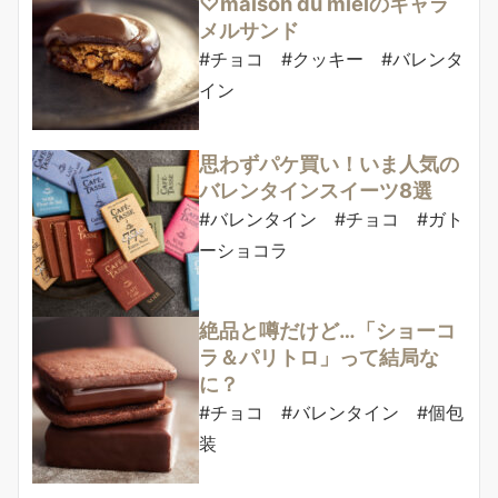
♡maison du mielのキャラ
メルサンド
#チョコ #クッキー #バレンタ
イン
思わずパケ買い！いま人気の
バレンタインスイーツ8選
#バレンタイン #チョコ #ガト
ーショコラ
絶品と噂だけど…「ショーコ
ラ＆パリトロ」って結局な
に？
#チョコ #バレンタイン #個包
装