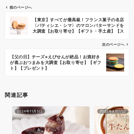
前のページへ
投
【東京】すべてが最高級！フランス菓子の名店
稿
〈パティシエ・シマ〉のマロンバターサンドを
ナ
大調査【お取り寄せ】【ギフト・手土産】【ス
イーツ】【栗】
ビ
次のページへ
ゲ
ー
【父の日】チーズ×えびせんが絶品！お酒好き
が喜ぶおつまみを大調査【お取り寄せ】【ギフ
シ
ト】【プレゼント】
ョ
ン
関連記事
2024年11月5日
2022年8月17日