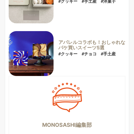
#クッキー　#手土産　#洋菓子
アパレルコラボも！おしゃれな
パケ買いスイーツ5選
#クッキー　#チョコ　#手土産
MONOSASHI編集部