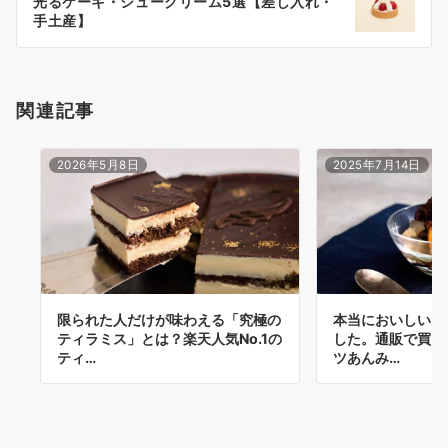
光るケーキ・シュークリーム5選【差し入れ・
シ
手土産】
ョ
ン
関連記事
2026年5月8日
2025年7月14日
限られた人だけが味わえる「究極の
本当においしいあ
ティラミス」とは？楽天人気No.1の
した。通販で買え
ティ…
ツあんみ…